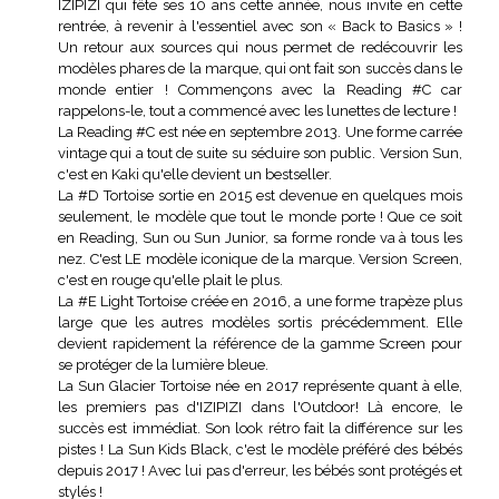
IZIPIZI qui fête ses 10 ans cette année, nous invite en cette
rentrée, à revenir à l'essentiel avec son « Back to Basics » !
Un retour aux sources qui nous permet de redécouvrir les
modèles phares de la marque, qui ont fait son succès dans le
monde entier ! Commençons avec la Reading #C car
rappelons-le, tout a commencé avec les lunettes de lecture !
La Reading #C est née en septembre 2013. Une forme carrée
vintage qui a tout de suite su séduire son public. Version Sun,
c'est en Kaki qu'elle devient un bestseller.
La #D Tortoise sortie en 2015 est devenue en quelques mois
seulement, le modèle que tout le monde porte ! Que ce soit
en Reading, Sun ou Sun Junior, sa forme ronde va à tous les
nez. C'est LE modèle iconique de la marque. Version Screen,
c'est en rouge qu'elle plait le plus.
La #E Light Tortoise créée en 2016, a une forme trapèze plus
large que les autres modèles sortis précédemment. Elle
devient rapidement la référence de la gamme Screen pour
se protéger de la lumière bleue.
La Sun Glacier Tortoise née en 2017 représente quant à elle,
les premiers pas d'IZIPIZI dans l'Outdoor! Là encore, le
succès est immédiat. Son look rétro fait la différence sur les
pistes ! La Sun Kids Black, c'est le modèle préféré des bébés
depuis 2017 ! Avec lui pas d'erreur, les bébés sont protégés et
stylés !