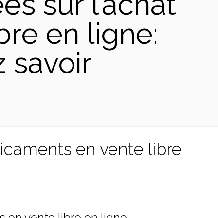
s sur l’achat
re en ligne:
 savoir
icaments en vente libre
en vente libre en ligne