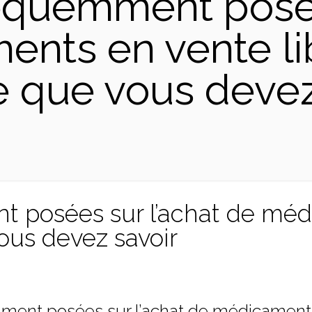
équemment posée
nts en vente lib
e que vous devez
 posées sur l’achat de méd
vous devez savoir
ent posées sur l’achat de médicaments 