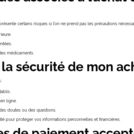
présente certains risques si l’on ne prend pas les précautions nécessai
ieure.
ntées.
n des médicaments.
la sécurité de mon ach
:
ablis.
 en ligne.
 des doutes ou des questions.
ité pour protéger vos informations personnelles et financières.
es de paiement accept