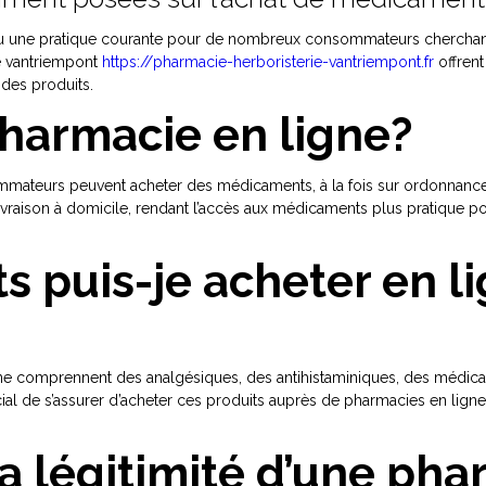
enu une pratique courante pour de nombreux consommateurs cherchant
e vantriempont
https://pharmacie-herboristerie-vantriempont.fr
offrent
é des produits.
pharmacie en ligne?
ateurs peuvent acheter des médicaments, à la fois sur ordonnance et
vraison à domicile, rendant l’accès aux médicaments plus pratique p
 puis-je acheter en l
ne comprennent des analgésiques, des antihistaminiques, des médicam
crucial de s’assurer d’acheter ces produits auprès de pharmacies en lign
a légitimité d’une pha